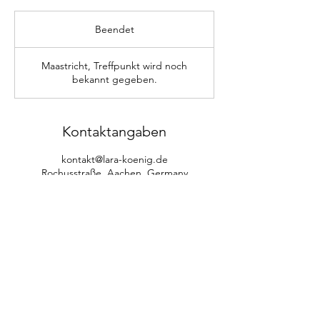
Beendet
B
e
e
Maastricht, Treffpunkt wird noch
n
bekannt gegeben.
d
e
t
Kontaktangaben
kontakt@lara-koenig.de
Rochusstraße, Aachen, Germany